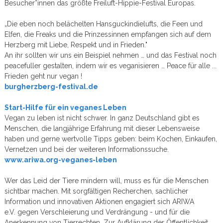
Besucher*innen das größte Freiluft-Hippie-Festival Europas.
„Die eben noch belächelten Hansguckindielufts, die Feen und
Elfen, die Freaks und die Prinzessinnen empfangen sich auf dem
Herzberg mit Liebe, Respekt und in Frieden."
An ihr sollten wir uns ein Beispiel nehmen … und das Festival noch
peacefuller gestalten, indem wir es veganisieren … Peace für alle ...
Frieden geht nur vegan !
burgherzberg-festival.de
Start-Hilfe für ein veganes Leben
Vegan zu leben ist nicht schwer. In ganz Deutschland gibt es
Menschen, die langjährige Erfahrung mit dieser Lebensweise
haben und gerne wertvolle Tipps geben: beim Kochen, Einkaufen,
Vernetzen und bei der weiteren Informationssuche.
www.ariwa.org-veganes-leben
Wer das Leid der Tiere mindern will, muss es für die Menschen
sichtbar machen. Mit sorgfältigen Recherchen, sachlicher
Information und innovativen Aktionen engagiert sich ARIWA
e.V. gegen Verschleierung und Verdrängung - und für die
Anerkennung von Tierrechten. Zur Aufklärung der Öffentlichkeit